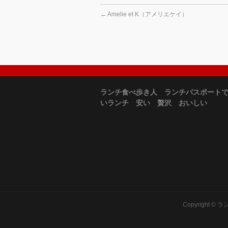
←
Amelie et K（アメリエケイ）
ランチ食べ歩き人 ランチパスポート
いランチ 安い 贅沢 おいしい
Copyright ©
ラ