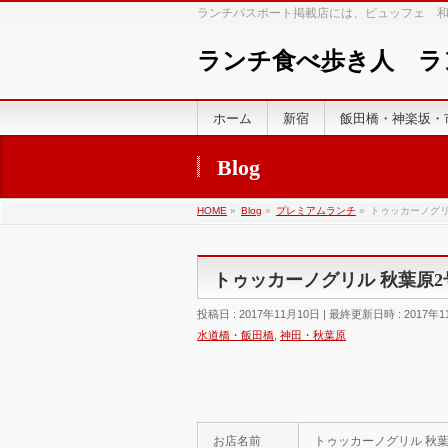
ランチパスポート掲載店には、ビュッフェ 
ランチ食べ歩き人 
ホーム
新宿
飯田橋・神楽坂・
Blog
HOME
»
Blog
»
プレミアムランチ
»
トゥッカーノグリル 
トゥッカーノグリル 秋葉原2号店
投稿日 : 2017年11月10日
最終更新日時 : 2017年1
水道橋・飯田橋
,
神田・秋葉原
お店名前
トゥッカーノグリル 秋葉原2