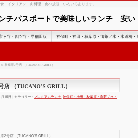
和食 イタリアン 肉料理 食べ放題 いろいろあります。
ランチパスポートで美味しいランチ 安
市ヶ谷・四ツ谷・早稲田版
神保町・神田・秋葉原・御茶ノ水・水道橋・
秋葉原2号店 （TUCANO’S GRILL）
 （TUCANO’S GRILL）
1月15日
カテゴリー :
プレミアムランチ
,
神保町・神田・秋葉原・御茶ノ水・
号店 （TUCANO’S GRILL）