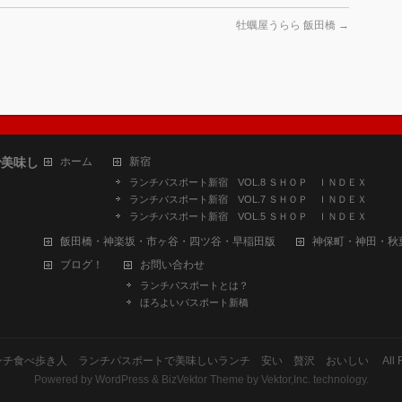
牡蠣屋うらら 飯田橋
→
で美味し
ホーム
新宿
ランチパスポート新宿 VOL.8 ＳＨＯＰ ＩＮＤＥＸ
ランチパスポート新宿 VOL.7 ＳＨＯＰ ＩＮＤＥＸ
ランチパスポート新宿 VOL.5 ＳＨＯＰ ＩＮＤＥＸ
飯田橋・神楽坂・市ヶ谷・四ツ谷・早稲田版
神保町・神田・秋
ブログ！
お問い合わせ
ランチパスポートとは？
ほろよいパスポート新橋
ンチ食べ歩き人 ランチパスポートで美味しいランチ 安い 贅沢 おいしい
All 
Powered by
WordPress
&
BizVektor Theme
by
Vektor,Inc.
technology.