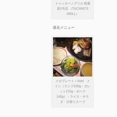
トゥッカーノグリル 秋葉
原2号店 （TUCANO’S
GRILL）
過去メニュー
メガプレート＋Aset メ
イン（ランプ100g・ガレ
ット270g・ポーク
140g）・ライス・サラ
ダ・日替りスープ