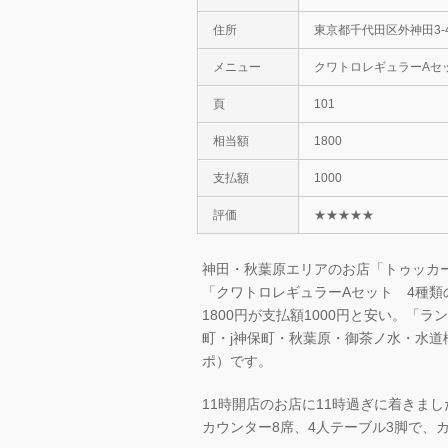
住所
東京都千代田区外神田3-4-
メニュー
クワトロレギュラーAセ
頁
101
相当額
1800
支払額
1000
評価
★★★★★
神田・秋葉原エリアのお店「トゥッカーノグ
「クワトロレギュラーAセット 4種
1800円が支払額1000円と安い。
町・j神保町・秋葉原・御茶ノ水・水道橋・
ポ）です。
11時開店のお店に11時過ぎに着きまし
カウンター8席、4人テーブル3脚で、