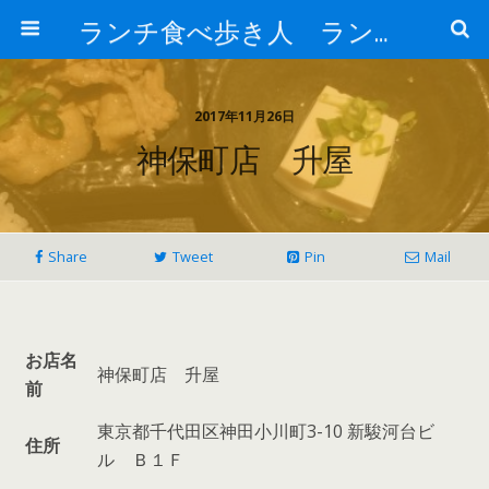
ランチ食べ歩き人 ランチパスポートで美味しいランチ 安い 贅沢 おいしい
2017年11月26日
神保町店 升屋
Share
Tweet
Pin
Mail
お店名
神保町店 升屋
前
東京都千代田区神田小川町3-10 新駿河台ビ
住所
ル Ｂ１Ｆ