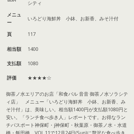
シティ
メニュ
いろどり海鮮丼 小鉢、お新香、みそ汁付
ー
頁
117
相当額
1400
支払額
1080
評価
★★★★☆
御茶ノ水エリアのお店「和食バル 音音 御茶ノ水ソラシテ
ィ店」 メニュー「いろどり海鮮丼 小鉢、お新香、み
そ汁付」は、美味しい。相当額1400円が支払額1080円と
安い。「ランチ食べ歩き人」レポートです。お得なラン
チパスポート神保町・j神保町・秋葉原・御茶ノ水・水道
橋・飯田橋 VOL.11で12月24日(Sun)に贅沢な食べ歩き