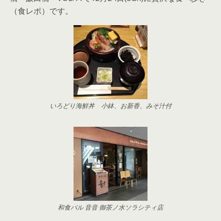
（食レポ）です。
いろどり海鮮丼 小鉢、お新香、みそ汁付
和食バル 音音 御茶ノ水ソラシティ店