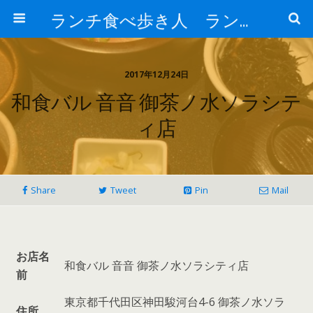
ランチ食べ歩き人 ランチパスポートで美味しいランチ 安い 贅沢 おいしい
2017年12月24日
和食バル 音音 御茶ノ水ソラシテ
ィ店
Share
Tweet
Pin
Mail
お店名
和食バル 音音 御茶ノ水ソラシティ店
前
東京都千代田区神田駿河台4-6 御茶ノ水ソラ
住所