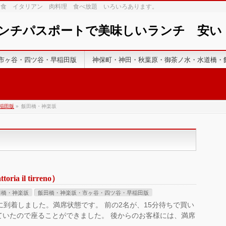
和食 イタリアン 肉料理 食べ放題 いろいろあります。
ランチパスポートで美味しいランチ 安
市ヶ谷・四ツ谷・早稲田版
神保町・神田・秋葉原・御茶ノ水・水道橋・
稲田版
»
飯田橋・神楽坂
 il tirreno）
田橋・神楽坂
飯田橋・神楽坂・市ヶ谷・四ツ谷・早稲田版
に到着しました。満席状態です。 前の2名が、15分待ちで買い
ていたので座ることができました。 後からのお客様には、満席