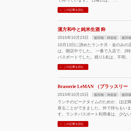
で待っています。 日曜日は、 …
この記事を読む
漢方和牛と純米生酒 粋
2015年10月23日
飯田橋・神楽坂
飯田
10月13日に諦めたランチ月・金のみの店
は、開店中でした。 一番で入店で、2
パスポートでした。残り1名は、不明。 
この記事を読む
Brasserie LeMAN （ブラッス
2015年10月15日
飯田橋・神楽坂
飯田
ランチのピークタイムのためか、ほぼ満
座ることができました。外で待ちもいま
す。ランチパスポート利用者は、少ない
この記事を読む