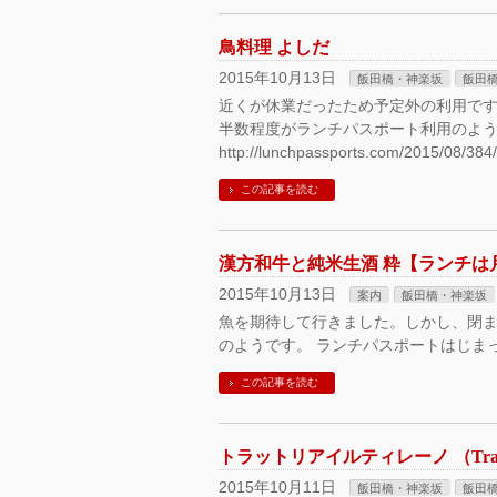
鳥料理 よしだ
2015年10月13日
飯田橋・神楽坂
飯田
近くが休業だったため予定外の利用です
半数程度がランチパスポート利用のよう
http://lunchpassports.com/2015/08/38
この記事を読む
漢方和牛と純米生酒 粋【ランチは
2015年10月13日
案内
飯田橋・神楽坂
魚を期待して行きました。しかし、閉ま
のようです。 ランチパスポートはじま
この記事を読む
トラットリアイルティレーノ （Trattoria
2015年10月11日
飯田橋・神楽坂
飯田