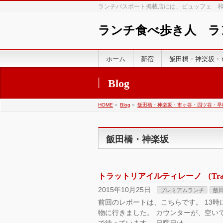
ランチパスポート掲載店には、ビュッフェ 
ランチ食べ歩き人 
ホーム
新宿
飯田橋・神楽坂・
Blog
HOME
»
Blog
»
飯田橋・神楽坂・市ヶ谷・四ツ谷・早
飯田橋・神楽坂
トラットリアイルティレーノ （Trattoria
2015年10月25日
プレミアムランチ
飯
前回のレポートは、こちらです。 13時
物に行きました。 カウンターが、空い