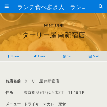
ランチ食べ歩き人 ランチパスポートで美味しいランチ 安い 贅沢 おいしい
2015年11月9日
ターリー屋 南新宿店
Share
Tweet
Pin
Mail
お店名前
ターリー屋 南新宿店
住所
東京都渋谷区代々木2丁目11-18 1Ｆ
メニュー
ドライキーマカレー定食