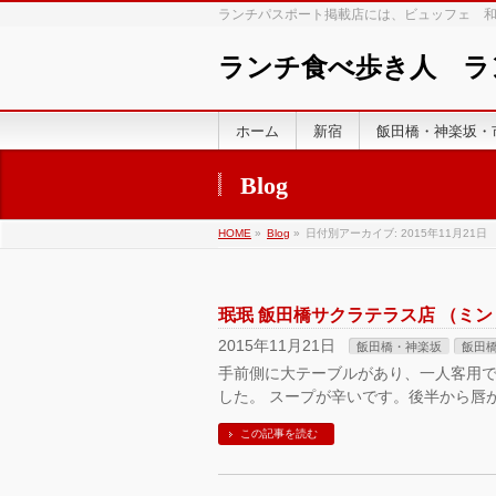
ランチパスポート掲載店には、ビュッフェ 
ランチ食べ歩き人 
ホーム
新宿
飯田橋・神楽坂・
Blog
HOME
»
Blog
»
日付別アーカイブ: 2015年11月21日
珉珉 飯田橋サクラテラス店 （ミ
2015年11月21日
飯田橋・神楽坂
飯田
手前側に大テーブルがあり、一人客用で
した。 スープが辛いです。後半から唇
この記事を読む