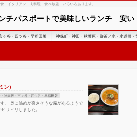
和食 イタリアン 肉料理 食べ放題 いろいろあります。
ランチパスポートで美味しいランチ 安
市ヶ谷・四ツ谷・早稲田版
神保町・神田・秋葉原・御茶ノ水・水道橋・
ンミン）
橋・神楽坂・市ヶ谷・四ツ谷・早稲田版
す。 奥に眺めが良さそうな席があるようで
がヒリヒリしました。