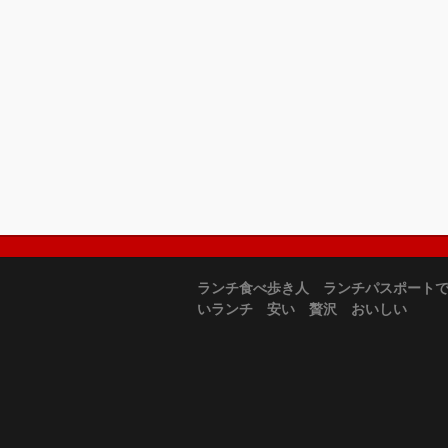
ランチ食べ歩き人 ランチパスポート
いランチ 安い 贅沢 おいしい