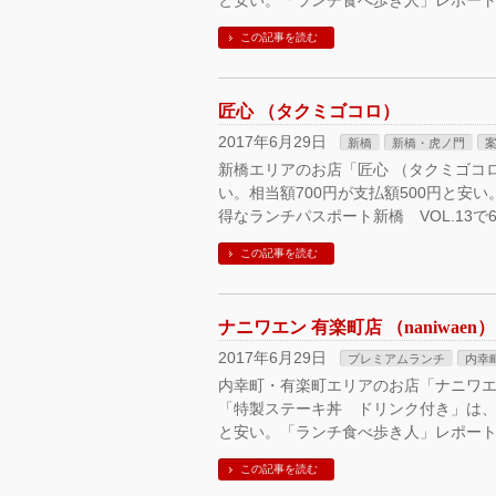
と安い。「ランチ食べ歩き人」レポート
この記事を読む
匠心 （タクミゴコロ）
2017年6月29日
新橋
新橋・虎ノ門
新橋エリアのお店「匠心 （タクミゴコ
い。相当額700円が支払額500円と安
得なランチパスポート新橋 VOL.13で6月
この記事を読む
ナニワエン 有楽町店 （naniwaen）
2017年6月29日
プレミアムランチ
内幸
内幸町・有楽町エリアのお店「ナニワエン 
「特製ステーキ丼 ドリンク付き」は、美
と安い。「ランチ食べ歩き人」レポート
この記事を読む