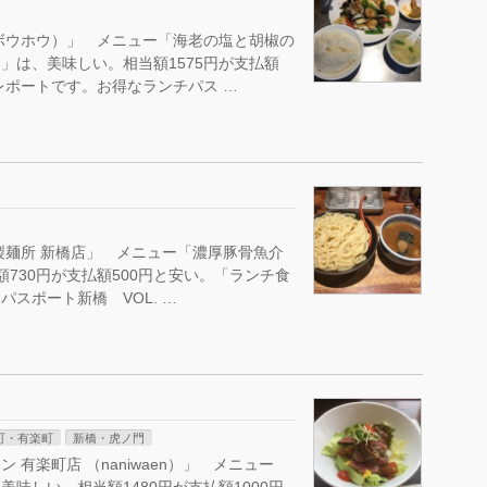
ボウホウ）」 メニュー「海老の塩と胡椒の
」は、美味しい。相当額1575円が支払額
レポートです。お得なランチパス …
製麺所 新橋店」 メニュー「濃厚豚骨魚介
額730円が支払額500円と安い。「ランチ食
スポート新橋 VOL. …
町・有楽町
新橋・虎ノ門
有楽町店 （naniwaen）」 メニュー