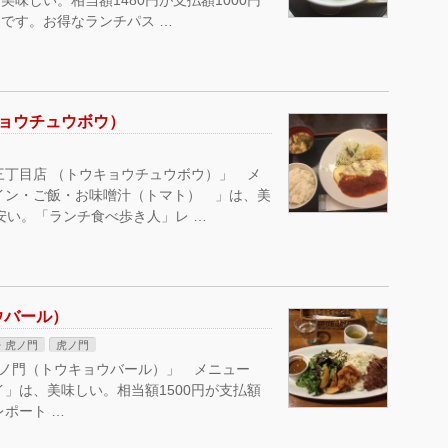
味しい。相当額1480円が支払額1000円
です。お得なランチパス …
キョウチュウボウ）
三丁目店 （トウキョウチュウボウ）」 メ
イン・ご飯・お味噌汁（トマト） 」は、美
と安い。「ランチ食べ歩き人」レ …
ウバール）
・虎ノ門
虎ノ門
虎ノ門（トウキョウバール）」 メニュー
」は、美味しい。相当額1500円が支払額
レポート …