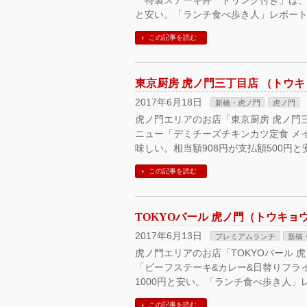
「特製ステーキ丼 ドリンク付き」は、美
と安い。「ランチ食べ歩き人」レポート
この記事を読む
東京厨房 虎ノ門三丁目店 （トウ
2017年6月18日
新橋・虎ノ門
虎ノ門
虎ノ門エリアのお店「東京厨房 虎ノ門
ニュー「デミチーズチキンカツ定食 メ
味しい。相当額908円が支払額500円
この記事を読む
TOKYOバール 虎ノ門（トウキョ
2017年6月13日
プレミアムランチ
新橋
虎ノ門エリアのお店「TOKYOバール 
「ビーフステーキ&カレー&日替りフライ
1000円と安い。「ランチ食べ歩き人」
この記事を読む