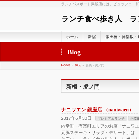
ランチパスポート掲載店には、ビュッフェ 
ランチ食べ歩き人 
ホーム
新宿
飯田橋・神楽坂・
Blog
HOME
»
Blog
»
新橋・虎ノ門
新橋・虎ノ門
ナニワエン 銀座店 （naniwaen）
2017年6月30日
プレミアムランチ
内幸
内幸町・有楽町エリアのお店「ナニワエン 
元豚ステーキ・サラダ・デザート」は、美