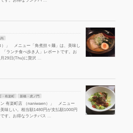
です。お得なランチパ …
案内
ロ）」 メニュー「角煮担々麺」は、美味し
い。「ランチ食べ歩き人」レポートです。お
29日(Thu)に贅沢 …
町・有楽町
新橋・虎ノ門
有楽町店 （naniwaen）」 メニュー
味しい。相当額1480円が支払額1000円
です。お得なランチパス …