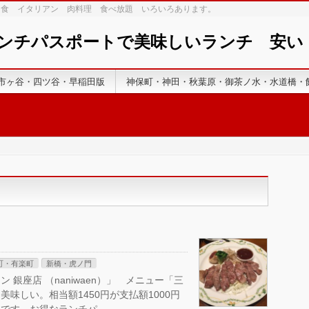
和食 イタリアン 肉料理 食べ放題 いろいろあります。
ランチパスポートで美味しいランチ 安
市ヶ谷・四ツ谷・早稲田版
神保町・神田・秋葉原・御茶ノ水・水道橋・
町・有楽町
新橋・虎ノ門
銀座店 （naniwaen）」 メニュー「三
味しい。相当額1450円が支払額1000円