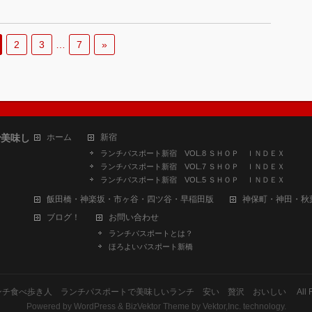
2
3
…
7
»
で美味し
ホーム
新宿
ランチパスポート新宿 VOL.8 ＳＨＯＰ ＩＮＤＥＸ
ランチパスポート新宿 VOL.7 ＳＨＯＰ ＩＮＤＥＸ
ランチパスポート新宿 VOL.5 ＳＨＯＰ ＩＮＤＥＸ
飯田橋・神楽坂・市ヶ谷・四ツ谷・早稲田版
神保町・神田・秋
ブログ！
お問い合わせ
ランチパスポートとは？
ほろよいパスポート新橋
ンチ食べ歩き人 ランチパスポートで美味しいランチ 安い 贅沢 おいしい
All 
Powered by
WordPress
&
BizVektor Theme
by
Vektor,Inc.
technology.