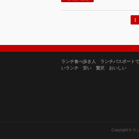
1
ランチ食べ歩き人 ランチパスポート
いランチ 安い 贅沢 おいしい
Copyright ©
ラ