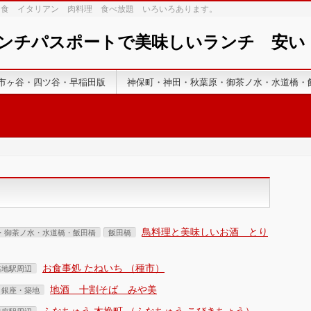
和食 イタリアン 肉料理 食べ放題 いろいろあります。
ランチパスポートで美味しいランチ 安
市ヶ谷・四ツ谷・早稲田版
神保町・神田・秋葉原・御茶ノ水・水道橋・
鳥料理と美味しいお酒 とり
・御茶ノ水・水道橋・飯田橋
飯田橋
お食事処 たねいち （種市）
築地駅周辺
地酒 十割そば みや美
・銀座・築地