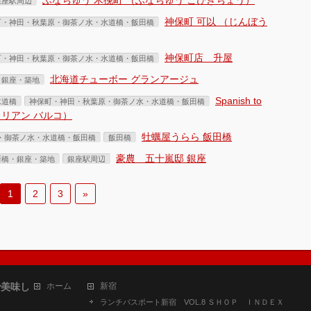
ふなちゅう 木挽町 （ふなちゅう こびきちょう）
銀座駅周辺
神保町 可以 （じんぼう
町・神田・秋葉原・御茶ノ水・水道橋・飯田橋
神保町店 升屋
町・神田・秋葉原・御茶ノ水・水道橋・飯田橋
北海道チューボー グランアージュ
・銀座・築地
Spanish to
水道橋
神保町・神田・秋葉原・御茶ノ水・水道橋・飯田橋
イタリアン バルコ）
牡蠣屋うらら 飯田橋
・御茶ノ水・水道橋・飯田橋
飯田橋
豪農 五十嵐邸 銀座
新橋・銀座・築地
銀座駅周辺
1
2
3
»
で美味し
ホーム
新宿
ランチパスポート新宿 VOL.8 ＳＨＯＰ ＩＮＤＥＸ