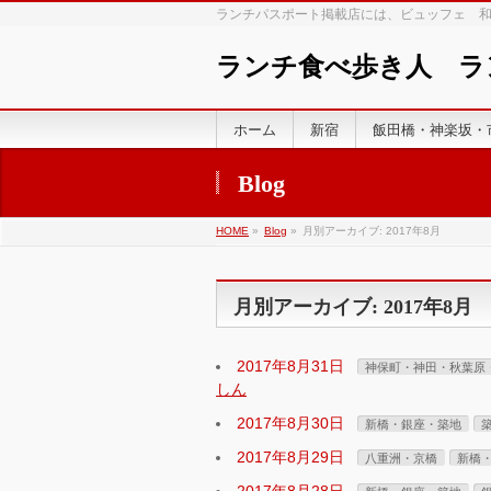
ランチパスポート掲載店には、ビュッフェ 
ランチ食べ歩き人 
ホーム
新宿
飯田橋・神楽坂・
Blog
HOME
»
Blog
»
月別アーカイブ: 2017年8月
月別アーカイブ: 2017年8月
2017年8月31日
神保町・神田・秋葉原
しん
2017年8月30日
新橋・銀座・築地
2017年8月29日
八重洲・京橋
新橋