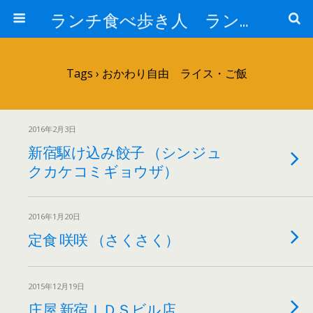
ランチ食べ歩き人 ランチパスポートで美味しいランチ 安い 贅沢 おいしい
Tags › おかわり自由 ライス・ご飯
2016年2月3日
新宿駆け込み餃子 （シンジュ
クカケコミギョウザ）
2016年1月20日
定食 咲咲 （さくさく）
2015年12月19日
庄屋 新宿ＩＤＳビル店