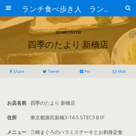
ランチ食べ歩き人 ランチパスポートで美味しいランチ 安い 贅沢 おいしい
2016年7月27日
四季のたより 新橋店
Share
Tweet
Pin
Mail
お店名前
四季のたより 新橋店
住所
東京都港区新橋3-14-5 STEC3 B1F
メニュー
三崎まぐろのハラミステーキとお刺身定食